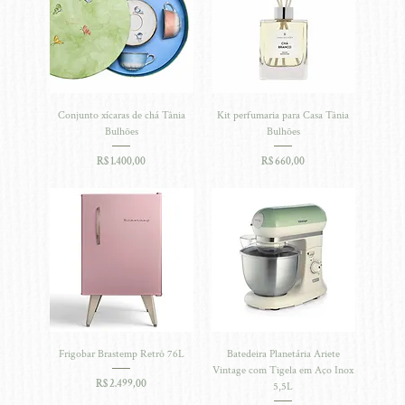
Conjunto xícaras de chá Tânia
Kit perfumaria para Casa Tânia
Bulhões
Bulhões
Preço
Preço
R$ 1.400,00
R$ 660,00
Frigobar Brastemp Retrô 76L
Batedeira Planetária Ariete
Vintage com Tigela em Aço Inox
Preço
R$ 2.499,00
5,5L