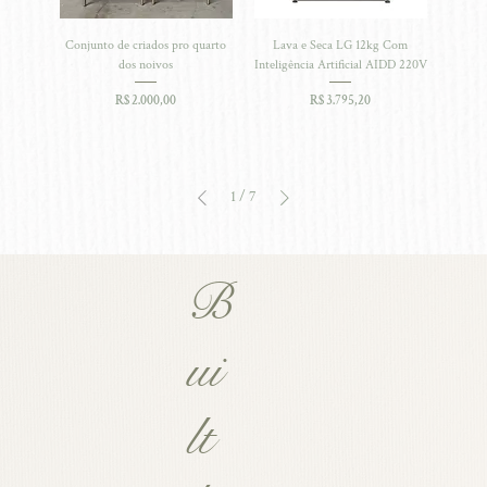
Conjunto de criados pro quarto
Lava e Seca LG 12kg Com
dos noivos
Inteligência Artificial AIDD 220V
Preço
Preço
R$ 2.000,00
R$ 3.795,20
1
/
7
B
ui
lt